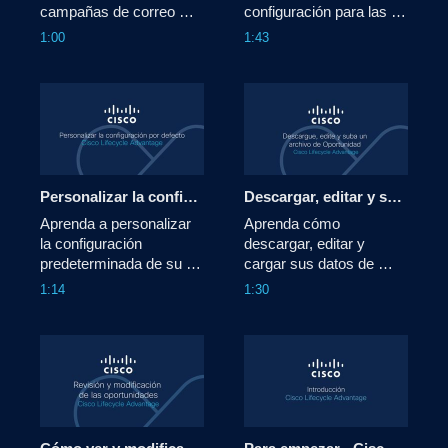
campañas de correo 
configuración para las 
electrónico dentro de 
diferentes fases del ciclo 
1:00
1:43
Cisco Lifecycle 
de vida en Cisco 
Advantage.
Lifecycle Advantage.
Personalizar la configuración predeterminada - Cisco Lifecycle Advantage
Descargar, editar y subir una oportunidad - Cisco Lifecycle Advantage
Aprenda a personalizar 
Aprenda cómo 
la configuración 
descargar, editar y 
predeterminada de su 
cargar sus datos de 
campaña en Cisco 
oportunidades dentro de 
1:14
1:30
Lifecycle Advantage.
Cisco Lifecycle 
Advantage.