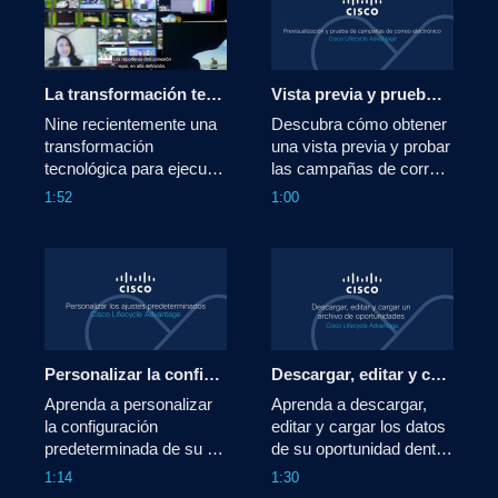
La transformación tecnológica de Nine con Cisco
Vista previa y prueba de campañas de correo electrónico: Cisco Lifecycle Advantage
Nine recientemente una 
Descubra cómo obtener 
transformación 
una vista previa y probar 
tecnológica para ejecutar 
las campañas de correo 
su contenido 
electrónico en Cisco 
1:52
1:00
completamente a través 
Lifecycle Advantage.
de IP Fabric for Media, 
reduciendo la 
dependencia de una red 
heredada para 
desbloquear la eficiencia, 
la agilidad y la 
flexibilidad.
Personalizar la configuración predeterminada - Cisco Lifecycle Advantage
Descargar, editar y cargar una oportunidad: Cisco Lifecycle Advantage
Aprenda a personalizar 
Aprenda a descargar, 
la configuración 
editar y cargar los datos 
predeterminada de su 
de su oportunidad dentro 
campaña en Cisco 
de Cisco Lifecycle 
1:14
1:30
Lifecycle Advantage.
Advantage.