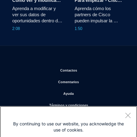
Cómo ver y modificar las oportunidades - Cisco Lifecycle Advantage
Para empezar - Cisco Lifecycle Advantage
Aprenda a modificar y 
Aprenda cómo los 
ver sus datos de 
partners de Cisco 
oportunidades dentro de 
pueden impulsar la 
Cisco Lifecycle 
adopción, los ingresos 
2:08
1:50
Advantage.
recurrentes y upsell con 
Cisco Lifecycle 
Advantage.
Se abre en una nueva ventana
Contactos
Se abre en una nueva ventana
Comentarios
Se abre en una nueva ventana
Ayuda
Se abre en una nueva ventana
Términos y condiciones
Se abre en una nueva ventan
Declaración de privacidad
By continuing to use our website, you acknowledge the
Se abre en una nueva ventana
Cookies
use of cookies.