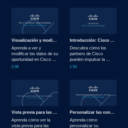
Visualización y modificación de oportunidades: Cisco Lifecycle Advantage
Introducción: Cisco Lifecycle Advantage
Aprenda a ver y 
Descubra cómo los 
modificar los datos de su 
partners de Cisco 
oportunidad en Cisco 
pueden impulsar la 
Lifecycle Advantage.
adopción, los ingresos 
2:08
1:50
recurrentes y las ventas 
cruzadas / adicionales 
con Cisco Lifecycle 
Advantage.
Vista previa para las campañas de correo electrónico - Cisco Lifecycle Advantage
Personalizar las configuraciones por Journey - Cisco Lifecycle Advantage
Aprenda cómo ver la 
Aprenda cómo 
vista previa para las 
personalizar su 